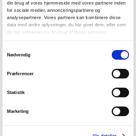
din brug af vores hjemmeside med vores partnere inden
Partner, advokat (L)
Malene Blom Sillesen
for sociale medier, annonceringspartnere og
analysepartnere. Vores partnere kan kombinere disse
+45 25 29 08 46
data med andre oplysninger, du har givet dem, eller som
de har indsamlet fra din brug af deres tjenester.
Partner, advokat (H), ph.d.
Pernille Aagaard Truelsen
Samtykkevalg
Nødvendig
+45 25 29 08 40
Præferencer
Statistik
Marketing
Vis detaljer