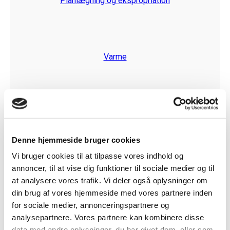
Planlægning og ekspropriation
Varme
Denne hjemmeside bruger cookies
Faglig profil
Vi bruger cookies til at tilpasse vores indhold og
Asger bistår offentlige og forbrugerejede
annoncer, til at vise dig funktioner til sociale medier og til
forsyningsvirksomheder samt offentlige myndigheder i
at analysere vores trafik. Vi deler også oplysninger om
forsyningsretlige, miljøretlige og planretlige spørgsmål.
din brug af vores hjemmeside med vores partnere inden
Asger bistår endvidere med generelle forvaltningsretlige
og kommunalretlige spørgsmål samt i spørgsmål
for sociale medier, annonceringspartnere og
vedrørende de EU-retlige statsstøtteregler. Han fører
analysepartnere. Vores partnere kan kombinere disse
endvidere retssager og administrative klagesager inden
data med andre oplysninger, du har givet dem, eller som