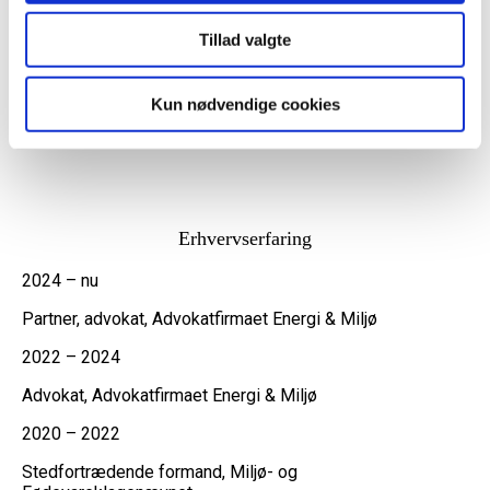
bistået en række forsyningsselskaber, kommuner og
regioner med udarbejdelsen af juridiske vurderinger om
Tillad valgte
brug af målerdata til energiplanlægningsformål mv.
Herudover underviser Asger inden for sine
Kun nødvendige cookies
arbejdsområder på kurser og seminarer.
Erhvervserfaring
2024 – nu
Partner, advokat, Advokatfirmaet Energi & Miljø
2022 – 2024
Advokat, Advokatfirmaet Energi & Miljø
2020 – 2022
Stedfortrædende formand, Miljø- og