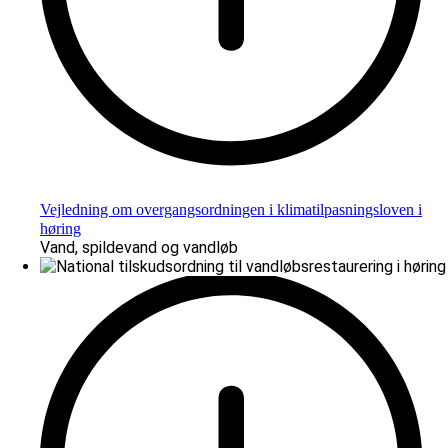
Vejledning om overgangsordningen i klimatilpasningsloven i
høring
Vand, spildevand og vandløb