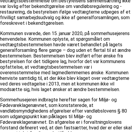
vedtægtsbestemmelse om bestyrelsens sammensætning ikke
var lovlig efter bekendtgørelse om vandløbsregulering og -
restaurering, da bestyrelsen ifølge vedtægterne udpeges af et
frivilligt samarbejdsudvalg og ikke af generalforsamlingen, som
foreskrevet i bekendtgørelsen.
Kommunen svarede, den 15. januar 2020, på sommerhusejerens
henvendelse. Kommunen oplyste, at spørgsmålet om
vedtægtsbestemmelsen havde været behandlet på lagets
generalforsamling flere gange – dog uden et flertal til at ændre
bestemmelsen. Bestemmelsen blev indført efter ønske fra
bestyrelsen for det tidligere lag, hvorfor det var kommunens
opfattelse, at vedtægtsbestemmelsen var i
overensstemmelse med lagmedlemmernes ønske. Kommunen
henviste samtidig til, at der ikke blev klaget over vedtægterne
ved deres vedtagelse i 2013, men at kommunen ikke vil
modsætte sig, hvis laget ønsker at ændre bestemmelsen.
Sommerhusejeren indbragte herefter sagen for Miljø- og
Fødevareklagenævnet, som konstaterede, at
vandløbsmyndighedens afgørelser efter vandløbslovens § 80
som udgangspunkt kan påklages til Miljø- og
Fødevareklagenævnet. En afgørelse er i forvaltningslovens
forstand defineret ved, at den fastsætter, hvad der er eller skal