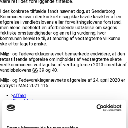
være ret i det foreliggende tilfælde.
I det konkrete tilfælde fandt nævnet dog, at Sønderborg
Kommunes svar i den konkrete sag ikke havde karakter af en
afgørelse i vandløbslovens eller forvaltningslovens forstand,
men alene indeholdt en uforbindende udtalelse om sagens
faktiske omstændigheder og en retlig vurdering, hvor
kommunen henviste til, at ændring af vedtægterne vil kunne
ske efter lagets ønske.
Miljø- og Fødevareklagenævnet bemærkede endvidere, at den
retsstiftende afgørelse om indholdet af vedtægterne skete
ved kommunens vedtagelse af vedtægterne i 2013 i medfør af
vandløbslovens §§ 39 og 40.
Miljø- og Fødevareklagenævnets afgørelse af 24. april 2020 er
optrykt i MAD 2021.115.
Affald
Beredskaber
El
Smart og vedvarende energi
Natur og miljø
Planlægning og ekspropriation
Denne hjemmeside bruger cookies