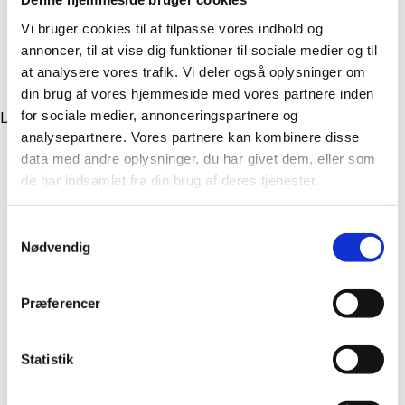
Statsstøtte og kommunernes retsforhold
Udbud og indkøb
Vi bruger cookies til at tilpasse vores indhold og
Varme
annoncer, til at vise dig funktioner til sociale medier og til
Vand, spildevand og vandløb
Øvrige nyheder fra energi- og miljøsektoren
at analysere vores trafik. Vi deler også oplysninger om
Nyt fra skrivebordet
din brug af vores hjemmeside med vores partnere inden
for sociale medier, annonceringspartnere og
Lignende artikler
analysepartnere. Vores partnere kan kombinere disse
data med andre oplysninger, du har givet dem, eller som
de har indsamlet fra din brug af deres tjenester.
Samtykkevalg
Nødvendig
Præferencer
Statistik