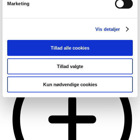
Marketing
Vis detaljer
Påbud ophævet på grund af myndighedspassivitet
Tillad alle cookies
Vand, spildevand og vandløb
Tillad valgte
Kun nødvendige cookies