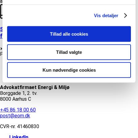
Vis detaljer
Stillingsopslag: Stud.jur. med mulighed for at
Tillad alle cookies
fortsætte som advokatfuldmægtig
Læs mere
Tillad valgte
Find andre artikler
Uncategorized @da
Kun nødvendige cookies
Nyhed
Arrangement
Advokatfirmaet Energi & Miljø
Borggade 1, 2. tv.
8000 Aarhus C
+45 86 18 00 60
post@eom.dk
CVR-nr.
41460830
LinkedIn