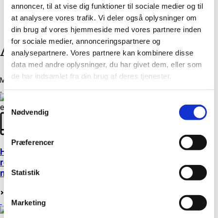
annoncer, til at vise dig funktioner til sociale medier og til
at analysere vores trafik. Vi deler også oplysninger om
din brug af vores hjemmeside med vores partnere inden
for sociale medier, annonceringspartnere og
ARRANGEMENTER
analysepartnere. Vores partnere kan kombinere disse
data med andre oplysninger, du har givet dem, eller som
de har indsamlet fra din brug af deres tjenester.
Monthly Archive for: "juni, 2026"
Samtykkevalg
Nødvendig
Præferencer
Hovedpunkter fra firkløverregeringens
regeringsgrundlag på energi-, klima- og
miljøområdet
Statistik
Læs mere
Marketing